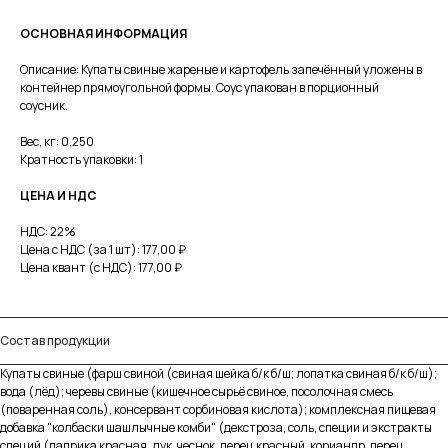
ОСНОВНАЯ ИНФОРМАЦИЯ
Описание: Купаты свиные жареные и картофель запечённый уложены в
контейнер прямоугольной формы. Соус упакован в порционный
соусник.
Вес, кг: 0,250
Кратность упаковки: 1
ЦЕНА И НДС
НДС: 22%
Цена с НДС (за 1 шт): 177,00 ₽
Цена квант (с НДС): 177,00 ₽
Состав продукции
Купаты свиные (фарш свиной (свиная шейка б/к б/ш; лопатка свиная б/к б/ш);
Меню
вода (лёд); черевы свиные (кишечное сырьё свиное, посолочная смесь
(поваренная соль), консервант сорбиновая кислота); комплексная пищевая
Каталог
добавка "колбаски шашлычные комби" (декстроза, соль, специи и экстракты
О производстве
специй (паприка красная, лук, чеснок, перец красный, кориандр, перец