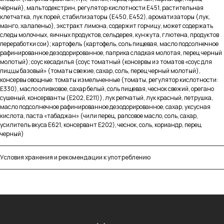
О компании
чёрный), мальтодекстрин, регулятор кислотности Е451, растительная
Партнерам
клетчатка, лук порей, стабилизаторы (Е450, Е452), ароматизаторы (лук,
Вакансии
манго, халапеньо), экстракт лимона, содержит горчицу, может содержать
Доставка и оплата
Контакты
следы молочных, яичных продуктов, сельдерея, кунжута, глютена, продуктов
переработки сои); картофель (картофель, соль пищевая, масло подсолнечное
рафинированное дезодорированное, паприка сладкая молотая, перец черный
Контакты
молотый); соус кесадилья (соус томатный (консервы из томатов «соус для
пиццы базовый» (томаты свежие, сахар, соль, перец черный молотый),
+7(911) 908-54-40
консервы овощные: томаты измельченные (томаты, регулятор кислотности:
sales@fabrica-rf.ru
Е330), масло оливковое, сахар белый, соль пищевая, чеснок свежий, орегано
сушеный, консерванты (Е202, Е211)), лук репчатый, лук красный, петрушка,
b2b@fabrica-rf.ru
масло подсолнечное рафинированное дезодорированное, сахар, уксусная
кислота, паста «табаджан» (чили перец, рапсовое масло, соль, сахар,
усилитель вкуса Е621, консервант Е202), чеснок, соль, кориандр, перец
черный)
В каталог
Условия хранения и рекомендации к употреблению
Заказать дегустацию
Написать отзыв