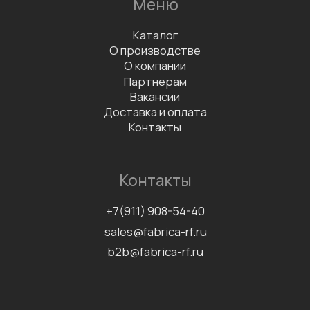
Данные организации
ООО «ФАБРИКА»
ИНН 7811757740
КПП 781101001
Документы
Сертификаты
Политика конфиденциальности
Согласие на обработку
персональных данных
Информационно-рекламная
рассылка
©2026 Все права защищены
Разработка сайта
Наверх↑