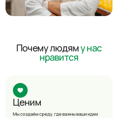
Мотивируем
Гибкий график, прозрачная система
доходов и регулярные бонусы позволяют
вам влиять на свой заработок и баланс
между работой и личной жизнью.
Развиваем
Мы инвестируем в ваше будущее: помогаем
строить карьеру, осваивать новые навыки и
расти от рядового специалиста до
руководителя.
Поддерживаем
Мы обеспечиваем стабильность,
социальные гарантии и возможность