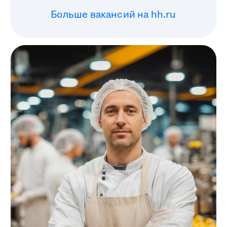
Почему людям
у нас
нравится
Ценим
Мы создаём среду, где важны ваши идеи
и индивидуальность. Здесь ценят личный
вклад и создают атмосферу взаимного
доверия.