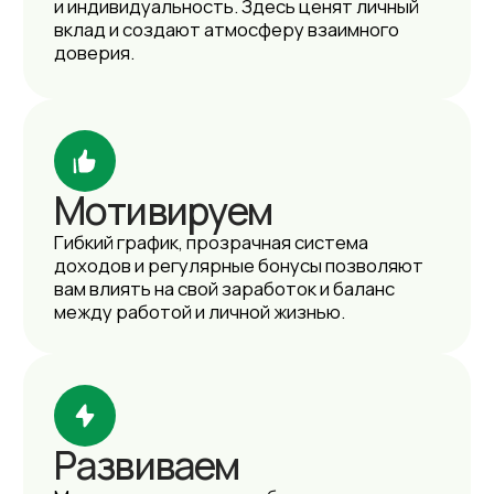
работать в компании с историей, где ваш
труд влияет на общий успех.
Будем рады
видеть вас
в команде
Расскажите о себе — мы найдём для вас
роль в команде или создадим новую
позицию под ваш опыт. Ваши навыки
не останутся без внимания!