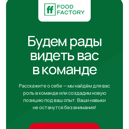
Меню
Каталог
О производстве
О компании
Партнерам
Вакансии
Доставка и оплата
Контакты
Контакты
+7(911) 908-54-40
sales@fabrica-rf.ru
b2b@fabrica-rf.ru