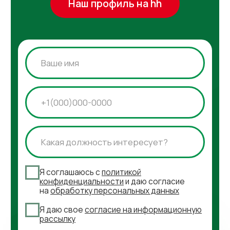
В каталог
Заказать дегустацию
Написать отзыв
Данные организации
ООО «ФАБРИКА»
ИНН 7811757740
КПП 781101001
Документы
Сертификаты