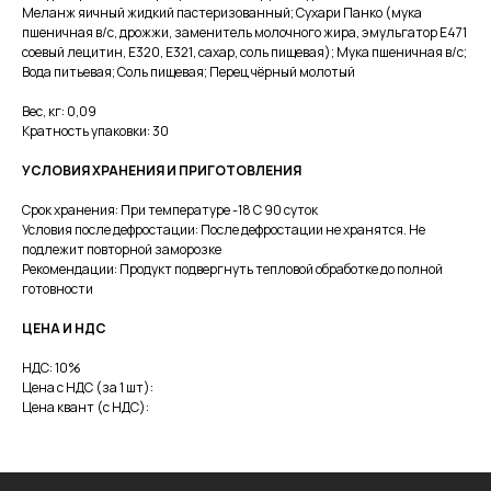
Меланж яичный жидкий пастеризованный; Сухари Панко (мука
пшеничная в/с, дрожжи, заменитель молочного жира, эмульгатор Е471
соевый лецитин, Е320, Е321, сахар, соль пищевая); Мука пшеничная в/с;
Вода питьевая; Соль пищевая; Перец чёрный молотый
Меню
Вес, кг: 0,09
Кратность упаковки: 30
Каталог
О производстве
УСЛОВИЯ ХРАНЕНИЯ И ПРИГОТОВЛЕНИЯ
О компании
Партнерам
Срок хранения: При температуре -18 C 90 суток
Вакансии
Условия после дефростации: После дефростации не хранятся. Не
Доставка и оплата
Контакты
подлежит повторной заморозке
Рекомендации: Продукт подвергнуть тепловой обработке до полной
готовности
Контакты
ЦЕНА И НДС
+7(911) 908-54-40
sales@fabrica-rf.ru
НДС: 10%
Цена с НДС (за 1 шт):
b2b@fabrica-rf.ru
Цена квант (с НДС):