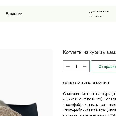
Доставка и
ансии
Контакт
оплата
Котлеты из курицы зам.
Отправит
ОСНОВНАЯ ИНФОРМАЦИЯ
Описание: Котлеты из куриц
4,16 кг (52 шт по 80 гр) Сост
(полуфабрикат из мяса цыпл
(полуфабрикат из мяса цыпл
растительно-сливочный 82% 