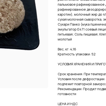
пальмовое рафинированное 
рафинированное дезодориров
каротин), молочный жир до 4
сухая молочная сыворотка, э
Сухари Панко (мука пшенична
эмульгатор Е471 соевый лецит
питьевая; Соль пищевая; Кл
молотый
Вес, кг: 4,16
Кратность упаковки: 52
УСЛОВИЯ ХРАНЕНИЯ И ПРИГ
Срок хранения: При температ
Условия после дефростации:
подлежит повторной заморо
Рекомендации: Продукт подв
готовности
ЦЕНА И НДС