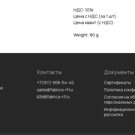
НДС: 10%
Цена с НДС (за 1 шт):
Цена квант (с НДС):
Weight: 80 g
Контакты
Документы
+7(911) 908-54-40
Сертификаты
sales@fabrica-rf.ru
Политика конфиденциальности
b2b@fabrica-rf.ru
Согласие на обработку
персональных данных
Информационно-рекламная
рассылка