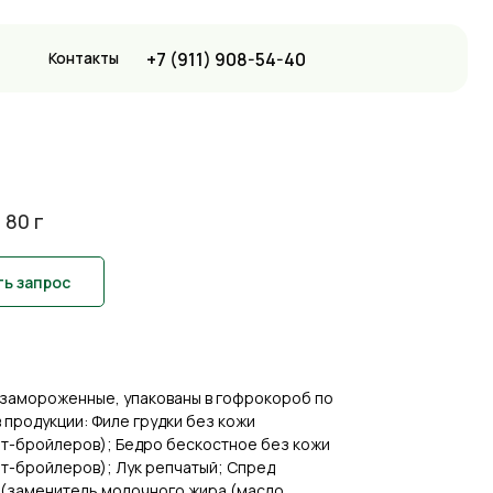
+7 (911) 908-54-40
ы
 80 г
ь запрос
ы замороженные, упакованы в гофрокороб по
ав продукции: Филе грудки без кожи
ят-бройлеров); Бедро бескостное без кожи
ят-бройлеров); Лук репчатый; Спред
(заменитель молочного жира (масло