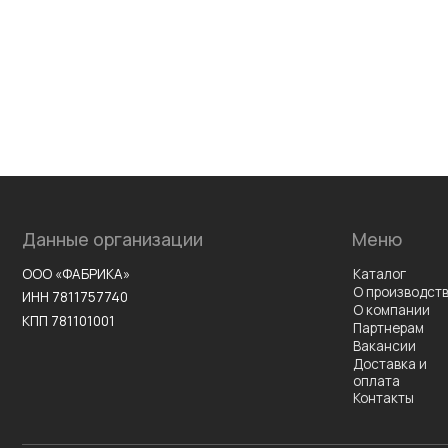
Данные организации
Меню
ООО «ФАБРИКА»
Каталог
О производстве
ИНН 7811757740
О компании
КПП 781101001
Партнерам
Вакансии
Доставка и
оплата
Контакты
©2026 Все права защищены
Разработка сайта