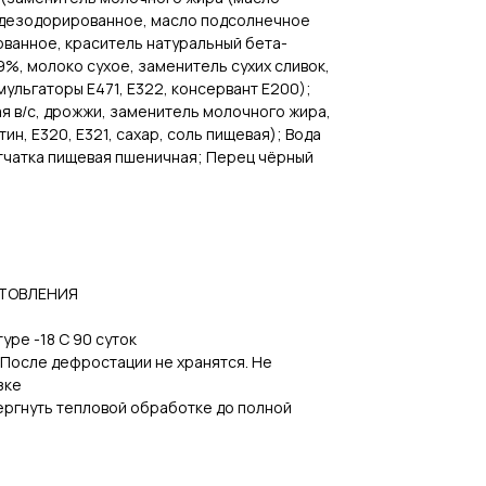
дезодорированное, масло подсолнечное
анное, краситель натуральный бета-
9%, молоко сухое, заменитель сухих сливок,
мульгаторы Е471, Е322, консервант Е200);
я в/с, дрожжи, заменитель молочного жира,
ин, Е320, Е321, сахар, соль пищевая); Вода
етчатка пищевая пшеничная; Перец чёрный
ОТОВЛЕНИЯ
уре -18 C 90 суток
 После дефростации не хранятся. Не
зке
ергнуть тепловой обработке до полной