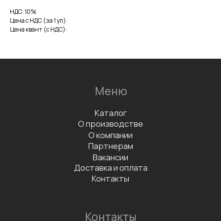
b2b@fabrica-rf.ru
НДС: 10%
Цена с НДС (за 1 уп):
Цена квант (с НДС):
В каталог
Заказать дегустацию
Написать отзыв
Данные организации
ООО «ФАБРИКА»
ИНН 7811757740
КПП 781101001
Документы