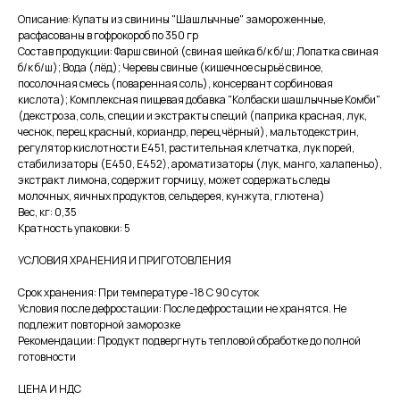
Описание: Купаты из свинины "Шашлычные" замороженные,
расфасованы в гофрокороб по 350 гр
Состав продукции: Фарш свиной (свиная шейка б/к б/ш; Лопатка свиная
б/к б/ш); Вода (лёд); Черевы свиные (кишечное сырьё свиное,
посолочная смесь (поваренная соль), консервант сорбиновая
кислота); Комплексная пищевая добавка "Колбаски шашлычные Комби"
(декстроза, соль, специи и экстракты специй (паприка красная, лук,
чеснок, перец красный, кориандр, перец чёрный), мальтодекстрин,
регулятор кислотности Е451, растительная клетчатка, лук порей,
стабилизаторы (Е450, Е452), ароматизаторы (лук, манго, халапеньо),
Меню
экстракт лимона, содержит горчицу, может содержать следы
молочных, яичных продуктов, сельдерея, кунжута, глютена)
Каталог
Вес, кг: 0,35
О производстве
Кратность упаковки: 5
О компании
Партнерам
Вакансии
УСЛОВИЯ ХРАНЕНИЯ И ПРИГОТОВЛЕНИЯ
Доставка и оплата
Контакты
Срок хранения: При температуре -18 C 90 суток
Условия после дефростации: После дефростации не хранятся. Не
подлежит повторной заморозке
Контакты
Рекомендации: Продукт подвергнуть тепловой обработке до полной
готовности
+7(911) 908-54-40
sales@fabrica-rf.ru
ЦЕНА И НДС