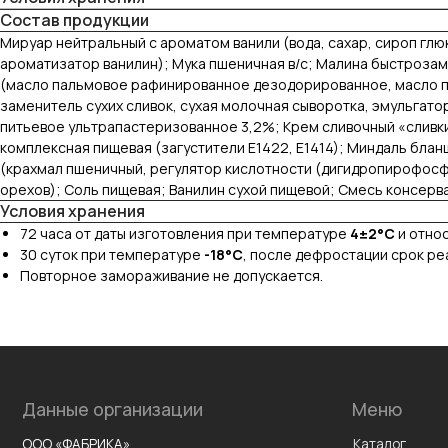
Состав продукции
Мируар нейтральный с ароматом ванили (вода, сахар, сироп глю
ароматизатор ванилин); Мука пшеничная в/с; Малина быстроз
(масло пальмовое рафинированное дезодорированное, масло п
заменитель сухих сливок, сухая молочная сыворотка, эмульгат
питьевое ультрапастеризованное 3,2%; Крем сливочный «сливки
комплексная пищевая (загустители Е1422, Е1414); Миндаль бла
(крахмал пшеничный, регулятор кислотности (дигидропирофосфат
орехов); Соль пищевая; Ванилин сухой пищевой; Смесь консерва
Условия хранения
72 часа от даты изготовления при температуре
4±2°C
и относ
30 суток при температуре
-18°C
, после дефростации срок ре
Данные организации
Меню
Повторное замораживание не допускается.
ООО «ФАБРИКА»
Каталог
О производстве
ИНН 7811757740
О компании
КПП 781101001
Партнерам
Вакансии
Доставка и
оплата
Контакты