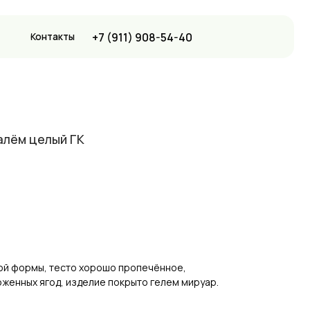
+7 (911) 908-54-40
ы
алём целый ГК
лой формы, тесто хорошо пропечённое,
женных ягод, изделие покрыто гелем мируар.