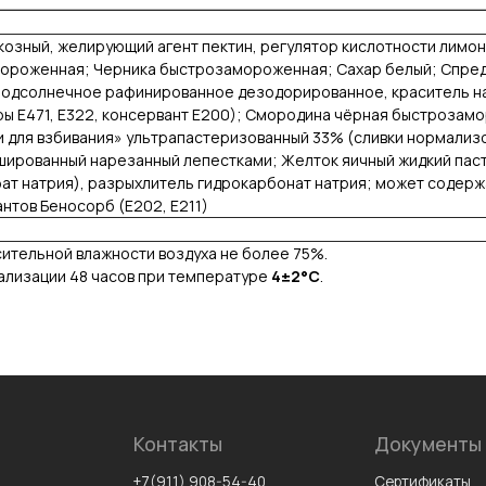
козный, желирующий агент пектин, регулятор кислотности лимон
амороженная; Черника быстрозамороженная; Сахар белый; Спре
одсолнечное рафинированное дезодорированное, краситель нат
оры Е471, Е322, консервант Е200); Смородина чёрная быстроза
 для взбивания» ультрапастеризованный 33% (сливки нормализо
ншированный нарезанный лепестками; Желток яичный жидкий пас
 натрия), разрыхлитель гидрокарбонат натрия; может содержать
нтов Беносорб (Е202, Е211)
ительной влажности воздуха не более 75%.
ализации 48 часов при температуре
4±2°C
.
Контакты
Документы
+7(911) 908-54-40
Сертификаты
sales@fabrica-rf.ru
Политика конфиденциальности
b2b@fabrica-rf.ru
Согласие на обработку
персональных данных
Информационно-рекламная
рассылка