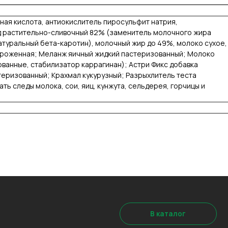
ная кислота, антиокислитель пиросульфит натрия,
д растительно-сливочный 82% (заменитель молочного жира
уральный бета-каротин), молочный жир до 49%, молоко сухое,
мороженная; Меланж яичный жидкий пастеризованный; Молоко
ванные, стабилизатор каррагинан); Астри Фикс добавка
теризованный; Крахмал кукурузный; Разрыхлитель теста
 следы молока, сои, яиц, кунжута, сельдерея, горчицы и
В каталог
Заказать дегустацию
Написать отзыв