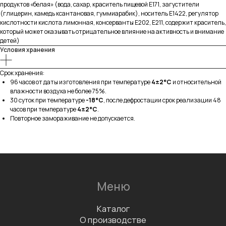
b2b@fabrica-rf.ru
продуктов «белая» (вода, сахар, краситель пищевой Е171, загустители
(глицерин, камедь ксантановая, гуммиарабик), носитель Е1422, регулятор
кислотности кислота лимонная, консерванты Е202, Е211, содержит краситель,
который может оказывать отрицательное влияние на активность и внимание
детей)
Условия хранения
В каталог
Срок хранения:
96 часов от даты изготовления при температуре
4±2°C
и относительной
влажности воздуха не более 75%.
Заказать дегустацию
30 суток при температуре
-18°C
, после дефростации срок реализации 48
часов при температуре
4±2°C
.
Повторное замораживание не допускается.
Написать отзыв
Данные организации
ООО «ФАБРИКА»
ИНН 7811757740
КПП 781101001
Документы