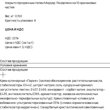
покрыто прозрачным гелем Мируар. Разделено на 10 одинаковых
частей
Вес, кг: 0,150
Кратность упаковки: 6
ЦЕНА И НДС
НДС: 22%
Цена с НДС (за 1 шт):
Цена квант (с НДС):
Состав продукции
Условия хранения
Состав продукции
Крем кулинарный «Париж» (молоко обезжиренное, растительные масла,
стабилизаторы: Е1442, цитрат натрия; соль, кукурузный крахмал,
загустители: пектин, Е407, Е466; консервант – сорбат калия, эмульгатор –
Е435, антиокислитель Е385, ароматизатор, закваска молочнокислых
мезофильно-термофильных культур); Крем сливочный «сливки для
взбивания» ультрапастеризованный 33% (сливки нормализованные,
стабилизатор каррагинан); Сахар белый кристаллический свекловичный;