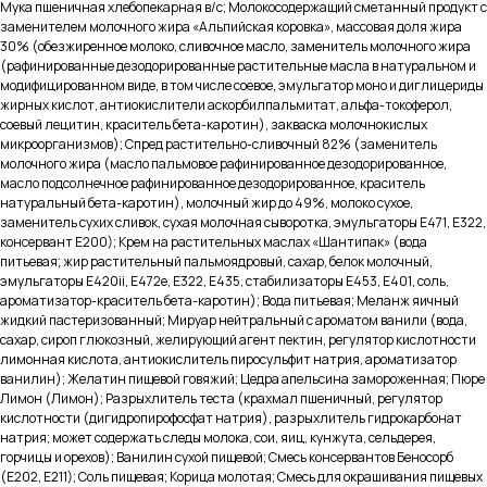
Мука пшеничная хлебопекарная в/с; Молокосодержащий сметанный продукт с
заменителем молочного жира «Альпийская коровка», массовая доля жира
30% (обезжиренное молоко, сливочное масло, заменитель молочного жира
(рафинированные дезодорированные растительные масла в натуральном и
модифицированном виде, в том числе соевое, эмульгатор моно и диглицериды
жирных кислот, антиокислители аскорбилпальмитат, альфа-токоферол,
соевый лецитин, краситель бета-каротин), закваска молочнокислых
микроорганизмов); Спред растительно-сливочный 82% (заменитель
молочного жира (масло пальмовое рафинированное дезодорированное,
масло подсолнечное рафинированное дезодорированное, краситель
натуральный бета-каротин), молочный жир до 49%, молоко сухое,
Меню
заменитель сухих сливок, сухая молочная сыворотка, эмульгаторы Е471, Е322,
консервант Е200); Крем на растительных маслах «Шантипак» (вода
Каталог
питьевая; жир растительный пальмоядровый, сахар, белок молочный,
О производстве
эмульгаторы Е420ii, Е472е, Е322, Е435, стабилизаторы Е453, Е401, соль,
О компании
ароматизатор-краситель бета-каротин); Вода питьевая; Меланж яичный
Партнерам
жидкий пастеризованный; Мируар нейтральный с ароматом ванили (вода,
Вакансии
Доставка и оплата
сахар, сироп глюкозный, желирующий агент пектин, регулятор кислотности
Контакты
лимонная кислота, антиокислитель пиросульфит натрия, ароматизатор
ванилин); Желатин пищевой говяжий; Цедра апельсина замороженная; Пюре
Лимон (Лимон); Разрыхлитель теста (крахмал пшеничный, регулятор
Контакты
кислотности (дигидропирофосфат натрия), разрыхлитель гидрокарбонат
натрия; может содержать следы молока, сои, яиц, кунжута, сельдерея,
+7(911) 908-54-40
горчицы и орехов); Ванилин сухой пищевой; Смесь консервантов Беносорб
sales@fabrica-rf.ru
(Е202, Е211); Соль пищевая; Корица молотая; Смесь для окрашивания пищевых