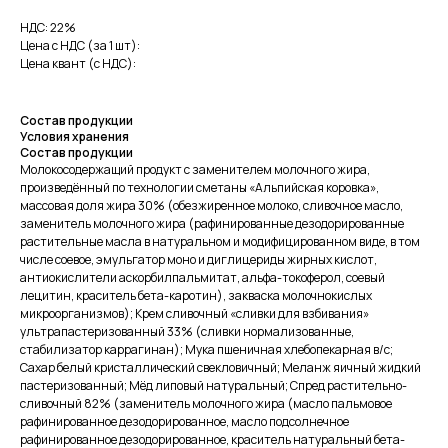
НДС: 22%
Цена с НДС (за 1 шт):
Цена квант (с НДС):
Состав продукции
Условия хранения
Состав продукции
Молокосодержащий продукт с заменителем молочного жира,
произведённый по технологии сметаны «Альпийская коровка»,
массовая доля жира 30% (обезжиренное молоко, сливочное масло,
заменитель молочного жира (рафинированные дезодорированные
растительные масла в натуральном и модифицированном виде, в том
числе соевое, эмульгатор моно и диглицериды жирных кислот,
антиокислители аскорбилпальмитат, альфа-токоферол, соевый
лецитин, краситель бета-каротин), закваска молочнокислых
микроорганизмов); Крем сливочный «сливки для взбивания»
ультрапастеризованный 33% (сливки нормализованные,
стабилизатор каррагинан); Мука пшеничная хлебопекарная в/с;
Сахар белый кристаллический свекловичный; Меланж яичный жидкий
пастеризованный; Мёд липовый натуральный; Спред растительно-
Меню
сливочный 82% (заменитель молочного жира (масло пальмовое
рафинированное дезодорированное, масло подсолнечное
Каталог
рафинированное дезодорированное, краситель натуральный бета-
О производстве