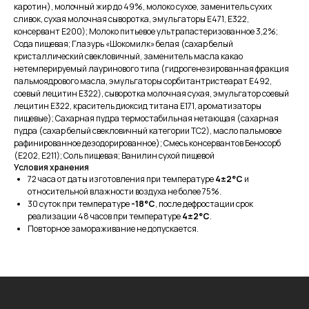
каротин), молочный жир до 49%, молоко сухое, заменитель сухих
О компании
сливок, сухая молочная сыворотка, эмульгаторы Е471, Е322,
Партнерам
Вакансии
консервант Е200); Молоко питьевое ультрапастеризованное 3,2%;
Доставка и оплата
Сода пищевая; Глазурь «Шокомилк» белая (сахар белый
Контакты
кристаллический свекловичный, заменитель масла какао
нетемперируемый лауринового типа (гидрогенезированная фракция
пальмоядрового масла, эмульгаторы сорбитантристеарат Е492,
Контакты
соевый лецитин Е322), сыворотка молочная сухая, эмульгатор соевый
лецитин Е322, краситель диоксид титана Е171, ароматизаторы
+7(911) 908-54-40
пищевые); Сахарная пудра термостабильная нетающая (сахарная
sales@fabrica-rf.ru
пудра (сахар белый свекловичный категории ТС2), масло пальмовое
b2b@fabrica-rf.ru
рафинированное дезодорированное); Смесь консервантов Беносорб
(Е202, Е211); Соль пищевая; Ванилин сухой пищевой
Условия хранения
72 часа от даты изготовления при температуре
4±2°C
и
относительной влажности воздуха не более 75%.
30 суток при температуре
-18°C
, после дефростации срок
реализации 48 часов при температуре
4±2°C
.
В каталог
Повторное замораживание не допускается.
Заказать дегустацию
Написать отзыв