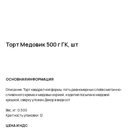
Торт Медовик 500 г ГК, шт
Отправить запрос
ОСНОВНАЯ ИНФОРМАЦИЯ
Описание: Торт квадратной формы, пять равномерных слоёв сметанно-
сливочного крема и медовых коржей, изделие посыпано медовой
крошкой, сверху уложен Декор в виде сот
Вес, кг: 0,500
Кратность упаковки: 12
ЦЕНА И НДС