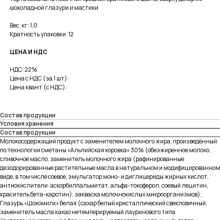
шоколадной глазури и мастики
Вес, кг: 1,0
Кратность упаковки: 12
ЦЕНА И НДС
НДС: 22%
Цена с НДС (за 1 шт):
Цена квант (с НДС):
Состав продукции
Условия хранения
Состав продукции
Молокосодержащий продукт с заменителем молочного жира, произведённый
по технологии сметаны «Альпийская коровка» 30% (обезжиренное молоко,
сливочное масло, заменитель молочного жира (рафинированные
дезодорированные растительные масла в натуральном и модифицированном
виде, в том числе соевое, эмульгатор моно- и диглицериды жирных кислот,
антиокислители: аскорбилпальмитат, альфа-токоферол, соевый лецитин,
краситель бета-каротин), закваска молочнокислых микроорганизмов);
Глазурь «Шокомилк» белая (сахар белый кристаллический свекловичный,
заменитель масла какао нетемперируемый лауринового типа