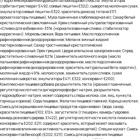
(гидрогенезированная фракция пальмоядрового масла, эмульгаторы
сорбитантристеарат Е492, соевый лецитин Е322), сыворотка молочная сухая,
эмульгатор соевый лецитин Е322, краситель диоксид титана Е171,
ароматизаторы пищевые); Мука пшеничная хлебопекарная в/с; Сахар белый
кристаллический свекловичный; Крем сливочный ультрапастеризованный
«Сливки для взбивания» 33% (нормализованные сливки, стабилизатор
каррагинан); Морковь свежая; Вода питьевая; Масло подсолнечное
рафинированное дезодорированное; Меланж яичный жидкий
пастеризованный; Сахар тростниковый кристаллический
Меню
нерафинированный; Орех грецкий; Цедра апельсина замороженная; Спред
растительно-сливочный 82% (заменитель молочного жира (масло
Каталог
пальмовое рафинированное дезодорированное, масло подсолнечное
О производстве
рафинированное дезодорированное, краситель натуральный бета-каротин),
О компании
молочный жир до 49%, молоко сухое, заменитель сухих сливок, сухая
Партнерам
молочная сыворотка, эмульгаторы Е471, Е322, консервант Е200);
Вакансии
Комплексная пищевая добавка разрыхлитель теста (крахмал пшеничный,
Доставка и оплата
регулятор кислотности дигидропирофосфат натрия, разрыхлитель
Контакты
гидрокарбонат натрия, может содержать следы молока, сои, яиц, кунжута,
горчицы и орехов); Сода пищевая; Желатин пищевой говяжий; Корица молотая;
Контакты
Смесь для окрашивания пищевых продуктов «оранжевая» (вода, сахар,
красители пищевые Е102, Е124, загустители (глицерин, камедь гуаровая,
+7(911) 908-54-40
камедь рожкового дерева, Е1422), регулятор кислотности кислота лимонная,
консерванты Е202, Е211, содержит краситель, который может оказывать
sales@fabrica-rf.ru
негативное влияние на активность и внимание детей); Специи мускат; Смесь
b2b@fabrica-rf.ru
консервантов Беносорб (Е202, Е211); Смесь для окрашивания пищевых