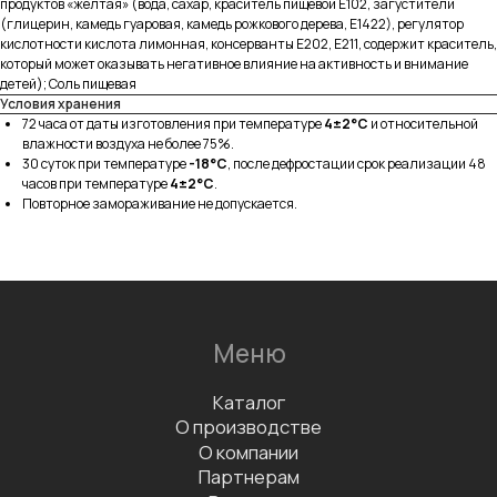
продуктов «желтая» (вода, сахар, краситель пищевой Е102, загустители
(глицерин, камедь гуаровая, камедь рожкового дерева, Е1422), регулятор
кислотности кислота лимонная, консерванты Е202, Е211, содержит краситель,
который может оказывать негативное влияние на активность и внимание
детей); Соль пищевая
В каталог
Условия хранения
72 часа от даты изготовления при температуре
4±2°C
и относительной
влажности воздуха не более 75%.
30 суток при температуре
-18°C
, после дефростации срок реализации 48
Заказать дегустацию
часов при температуре
4±2°C
.
Повторное замораживание не допускается.
Написать отзыв
Данные организации
ООО «ФАБРИКА»
ИНН 7811757740
КПП 781101001
Документы
Сертификаты