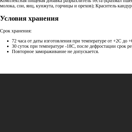
Комплексная пищевая добавка разрыхлитель теста (крахмал пше
молока, сои, яиц, кунжута, горчицы и орехов); Краситель канду
Условия хранения
Срок хранения:
72 часа от даты изготовления при температуре от +2С до 
30 суток при температуре -18С, после дефростации срок р
Повторное замораживание не допускается.