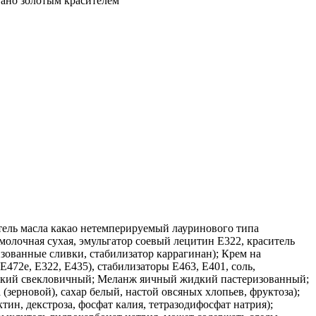
вано золотым красителем
тель масла какао нетемперируемый лауринового типа
молочная сухая, эмульгатор соевый лецитин Е322, краситель
ованные сливки, стабилизатор каррагинан); Крем на
472е, Е322, Е435), стабилизаторы Е463, Е401, соль,
ический свекловичный; Меланж яичный жидкий пастеризованный;
ерновой), сахар белый, настой овсяных хлопьев, фруктоза);
ин, декстроза, фосфат калия, тетразодифосфат натрия);