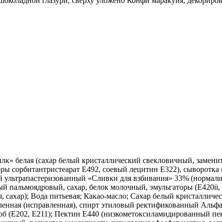
шоколадной глазури, сверху уложено Конфи маракуйя, декориро
илк» белая (сахар белый кристаллический свекловичный, замени
ры сорбитантристеарат Е492, соевый лецитин Е322), сыворотка 
 ультрапастеризованный «Сливки для взбивания» 33% (нормализ
 пальмоядровый, сахар, белок молочный, эмульгаторы (Е420ii, Е
йя, сахар); Вода питьевая; Какао-масло; Сахар белый кристалл
нная (исправленная), спирт этиловый ректификованный Альфа (з
б (Е202, Е211); Пектин Е440 (низкометоксиламидированный пект