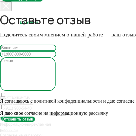
sales@fabrica-rf.ru
+7(911) 908-54-40
Оставьте отзыв
Наверх↑
Сертификаты
Информационно-рекламная
рассылка
Согласие на обработку
Поделитесь своим мнением о нашей работе — ваш отзыв
персональных данных
Политика конфиденциальности
Меню
Я соглашаюсь с
политикой конфиденциальност
и
и даю согласие
Я даю свое
согласие на информационную рассылку
Отправить отзыв