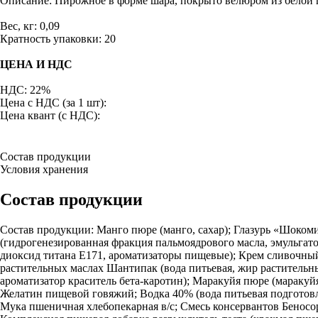
Описание: Пирожное в форме шара, покрыто велюром из белой 
Вес, кг: 0,09
Кратность упаковки: 20
ЦЕНА И НДС
НДС: 22%
Цена с НДС (за 1 шт):
Цена квант (с НДС):
Состав продукции
Условия хранения
Состав продукции
Состав продукции: Манго пюре (манго, сахар); Глазурь «Шоком
(гидрогенезированная фракция пальмоядрового масла, эмульгато
диоксид титана Е171, ароматизаторы пищевые); Крем сливочный
растительных маслах Шантипак (вода питьевая, жир растительный
ароматизатор краситель бета-каротин); Маракуйя пюре (мараку
Желатин пищевой говяжий; Водка 40% (вода питьевая подготовле
Мука пшеничная хлебопекарная в/с; Смесь консервантов Беносор