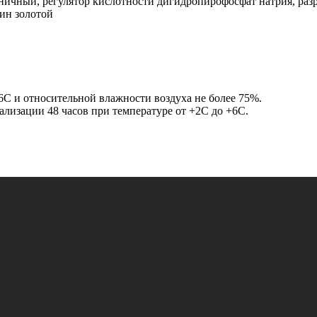
ничный, регулятор кислотности дигидропирофосфат натрия, раз
рин золотой
+6С и относительной влажности воздуха не более 75%.
еализации 48 часов при температуре от +2С до +6С.