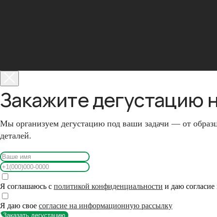
Закажите дегустацию 
В каталог
Написать отзыв
Мы организуем дегустацию под ваши задачи — от образц
деталей.
Заказать дегустацию
©2026 Все права защищены
Разработка сайта
КПП 781101001
ИНН 7811757740
Я соглашаюсь с
политикой конфиденциальност
и
и даю согласие
ООО «ФАБРИКА»
Данные организации
Документы
Я даю свое
согласие на информационную рассылку
Контакты
Заказать дегустацию
b2b@fabrica-rf.ru