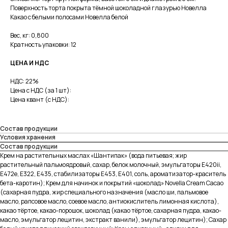
Поверхность торта покрыта тёмной шоколадной глазурью Новелла
Какао с белыми полосами Новелла белой
Вес, кг: 0,800
Кратность упаковки: 12
ЦЕНА И НДС
НДС: 22%
Цена с НДС (за 1 шт):
Цена квант (с НДС):
Состав продукции
Условия хранения
Состав продукции
Крем на растительных маслах «Шантипак» (вода питьевая; жир
растительный пальмоядровый, сахар, белок молочный, эмульгаторы Е420ii,
Е472е, Е322, Е435, стабилизаторы Е453, Е401, соль, ароматизатор-краситель
бета-каротин); Крем для начинок и покрытий «шоколад» Novella Cream Cacao
(сахарная пудра, жир специального назначения (масло ши, пальмовое
масло, рапсовое масло, соевое масло, антиокислитель лимонная кислота),
какао тёртое, какао-порошок, шоколад (какао тёртое, сахарная пудра, какао-
масло, эмульгатор лецитин, экстракт ванили), эмульгатор лецитин); Сахар