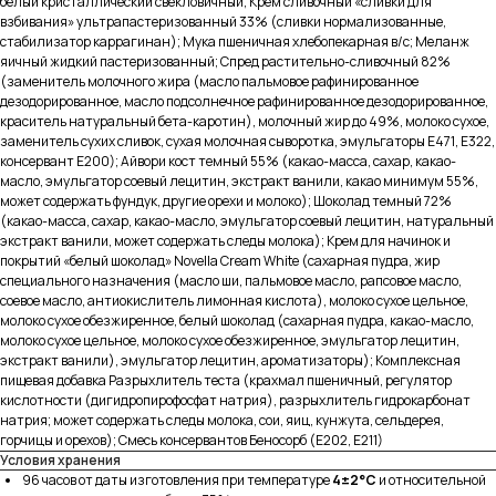
белый кристаллический свекловичный; Крем сливочный «сливки для
взбивания» ультрапастеризованный 33% (сливки нормализованные,
стабилизатор каррагинан); Мука пшеничная хлебопекарная в/с; Меланж
яичный жидкий пастеризованный; Спред растительно-сливочный 82%
Меню
(заменитель молочного жира (масло пальмовое рафинированное
дезодорированное, масло подсолнечное рафинированное дезодорированное,
Каталог
краситель натуральный бета-каротин), молочный жир до 49%, молоко сухое,
О производстве
заменитель сухих сливок, сухая молочная сыворотка, эмульгаторы Е471, Е322,
О компании
консервант Е200); Айвори кост темный 55% (какао-масса, сахар, какао-
Партнерам
масло, эмульгатор соевый лецитин, экстракт ванили, какао минимум 55%,
Вакансии
может содержать фундук, другие орехи и молоко); Шоколад темный 72%
Доставка и оплата
(какао-масса, сахар, какао-масло, эмульгатор соевый лецитин, натуральный
Контакты
экстракт ванили, может содержать следы молока); Крем для начинок и
покрытий «белый шоколад» Novella Cream White (сахарная пудра, жир
Контакты
специального назначения (масло ши, пальмовое масло, рапсовое масло,
соевое масло, антиокислитель лимонная кислота), молоко сухое цельное,
+7(911) 908-54-40
молоко сухое обезжиренное, белый шоколад (сахарная пудра, какао-масло,
молоко сухое цельное, молоко сухое обезжиренное, эмульгатор лецитин,
sales@fabrica-rf.ru
экстракт ванили), эмульгатор лецитин, ароматизаторы); Комплексная
b2b@fabrica-rf.ru
пищевая добавка Разрыхлитель теста (крахмал пшеничный, регулятор
кислотности (дигидропирофосфат натрия), разрыхлитель гидрокарбонат
натрия; может содержать следы молока, сои, яиц, кунжута, сельдерея,
горчицы и орехов); Смесь консервантов Беносорб (Е202, Е211)
Условия хранения
96 часов от даты изготовления при температуре
4±2°C
и относительной
В каталог