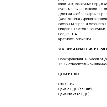
каротин), молочный жир до 4
сухая молочная сыворотка, э
Дрожжи хлебопекарные прес
(желток яйца куриного пище
сахарный сироп «Levosucrol» 
пищевая; Глютен пшеничный;
Вес, кг: 0,14
Кратность упаковки: 1
УСЛОВИЯ ХРАНЕНИЯ И ПРИ
Срок хранения: 48 часов от 
+6С и относительной влажно
ЦЕНА И НДС
НДС: 10%
Контакты
Документы
Цена с НДС (за 1 шт):
Цена квант (с НДС):
+7(911) 908-54-40
Сертификаты
sales@fabrica-rf.ru
Политика конфиденциальности
b2b@fabrica-rf.ru
Согласие на обработку