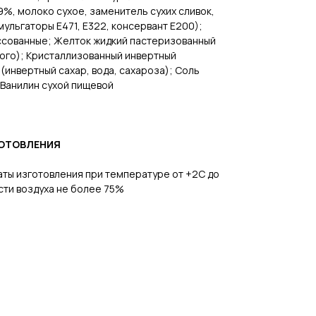
9%, молоко сухое, заменитель сухих сливок,
мульгаторы Е471, Е322, консервант Е200);
сованные; Желток жидкий пастеризованный
вого); Кристаллизованный инвертный
(инвертный сахар, вода, сахароза); Соль
 Ванилин сухой пищевой
ГОТОВЛЕНИЯ
даты изготовления при температуре от +2С до
сти воздуха не более 75%
В каталог
Заказать дегустацию