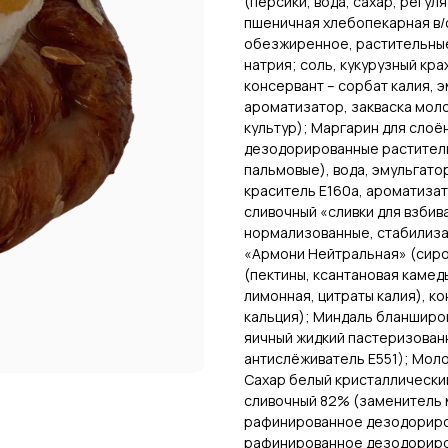
(персики, вода, сахар, регул
пшеничная хлебопекарная в/
обезжиренное, растительные
натрия; соль, кукурузный кра
консервант – сорбат калия, э
ароматизатор, закваска мо
культур); Маргарин для слоё
дезодорированные растител
пальмовые), вода, эмульгатор
краситель Е160а, ароматизат
сливочный «сливки для взбив
нормализованные, стабилизат
«Армони Нейтральная» (сироп
(пектины, ксантановая камед
лимонная, цитраты калия), к
кальция); Миндаль бланширо
яичный жидкий пастеризованн
антислёживатель Е551); Мол
Сахар белый кристаллически
сливочный 82% (заменитель 
рафинированное дезодориро
рафинированное дезодориров