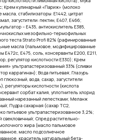
ятор кислотности лимонная кислота); Мука
с; Крем кулинарный «Париж» (молоко
 масла, стабилизаторы: Е1442, цитрат
хмал, загустители: пектин, Е407, Е466;
мульгатор – Е435, антиокислитель Е385,
лочнокислых мезофильно-термофильных
ного теста Strato Profi 82% (рафинированные
ьные масла (пальмовое, модифицированные
ы Е472с, Е475, соль, консерванты Е200, Е211,
ор, регулятор кислотности Е330); Крем
ания» ультрапастеризованный 33% (сливки
ор каррагинан); Вода питьевая; Глазурь
 глюкозный, вода, сахар, загустители
ь), регуляторы кислотности (кислота
онсервант сорбат калия, уплотнитель хлорид
ванный нарезанный лепестками; Меланж
ый; Пудра сахарная (сахар ТС2,
око питьевое ультрапастеризованное 3,2%;
й свекловичный; Спред растительно-
молочного жира (масло пальмовое
ванное, масло подсолнечное
анное, краситель натуральный бета-