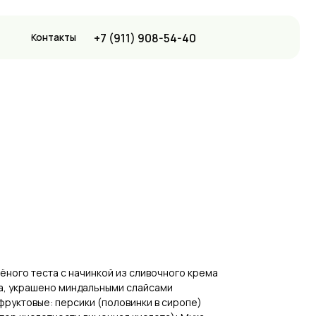
+7 (911) 908-54-40
ы
оёного теста с начинкой из сливочного крема
а, украшено миндальными слайсами
фруктовые: персики (половинки в сиропе)