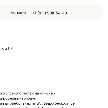
+7 (911) 908-54-40
ы
ами ГК
го слоёного теста с начинкой из
рвированными грибами
ничная хлебопекарная в/с; Бедро бескостное