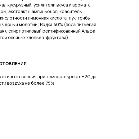
ал кукурузный, усилители вкуса и аромата:
торы, экстракт шампиньонов, краситель
р кислотности лимонная кислота, лук, грибы:
ц чёрный молотый; Водка 40% (вода питьевая
ая), спирт этиловый ректификованный Альфа
стой овсяных хлопьев, фруктоза)
ГОТОВЛЕНИЯ
даты изготовления при температуре от +2С до
сти воздуха не более 75%
В каталог
Заказать дегустацию