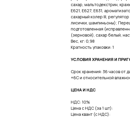
сахар, мальтодекстрин, крахм
Е621, Е627, Е631, ароматиза
сахарный колер III, регулято
лисички, шампиньоны); Пере
подготовленная (исправленн
(зерновой), сахар белый, на
Вес, кг: 0,98
Кратность упаковки: 1
УСЛОВИЯ ХРАНЕНИЯ И ПРИ
Срок хранения: 36 часов от 
+6С и относительной влажно
ЦЕНА И НДС
НДС: 10%
Контакты
Документы
Цена с НДС (за 1 шт):
Цена квант (с НДС):
+7(911) 908-54-40
Сертификаты
sales@fabrica-rf.ru
Политика конфиденциальности
b2b@fabrica-rf.ru
Согласие на обработку