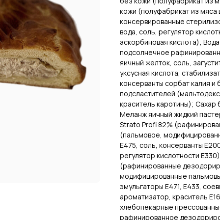
без кожи (полуфабрикат из м
кожи (полуфабрикат из мяса
консервированные стерилиз
вода, соль, регулятор кислот
аскорбиновая кислота); Вода
подсолнечное рафинированно
яичный желток, соль, загусти
уксусная кислота, стабилиза
консерванты сорбат калия и 
подсластителей (мальтодекст
краситель каротины); Сахар 
Меланж яичный жидкий пасте
Strato Profi 82% (рафиниро
(пальмовое, модифицированн
Е475, соль, консерванты Е200
регулятор кислотности Е330)
(рафинированные дезодорир
модифицированные пальмовые
эмульгаторы Е471, Е433, соев
ароматизатор, краситель Е16
хлебопекарные прессованны
рафинированное дезодориров