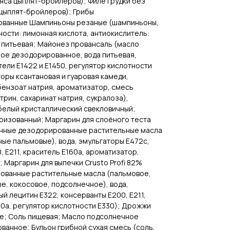
яса цыплят-бройлеров); Филе грудки без
 цыплят-бройлеров); Грибы
ованные Шампиньоны резаные (шампиньоны,
ности: лимонная кислота, антиокислитель:
 питьевая; Майонез провансаль (масло
е дезодорированное, вода питьевая,
тели Е1422 и Е1450, регулятор кислотности
торы ксантановая и гуаровая камеди,
бензоат натрия, ароматизатор, смесь
рин, сахаринат натрия, сукралоза),
белый кристаллический свекловичный;
ризованный; Маргарин для слоёного теста
ванные дезодорированные растительные масла
ые пальмовые), вода, эмульгаторы Е472с,
, Е211, краситель Е160а, ароматизатор,
; Маргарин для выпечки Crusto Profi 82%
ованные растительные масла (пальмовое,
, кокосовое, подсолнечное), вода,
ый лецитин Е322, консерванты Е200, Е211,
0а, регулятор кислотности Е330); Дрожжи
е; Соль пищевая; Масло подсолнечное
анное; Бульон грибной сухая смесь (соль,