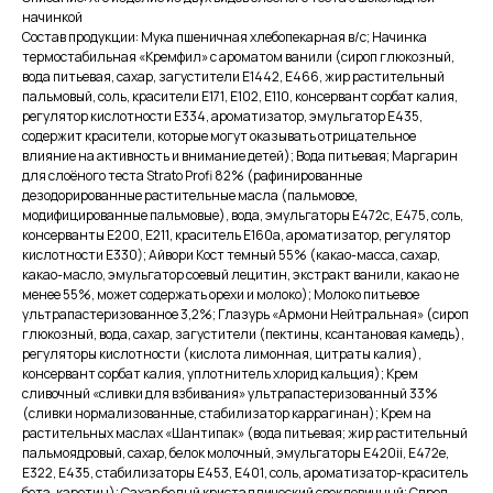
начинкой
Состав продукции: Мука пшеничная хлебопекарная в/с; Начинка
термостабильная «Кремфил» с ароматом ванили (сироп глюкозный,
вода питьевая, сахар, загустители Е1442, Е466, жир растительный
пальмовый, соль, красители Е171, Е102, Е110, консервант сорбат калия,
регулятор кислотности Е334, ароматизатор, эмульгатор Е435,
содержит красители, которые могут оказывать отрицательное
влияние на активность и внимание детей); Вода питьевая; Маргарин
для слоёного теста Strato Profi 82% (рафинированные
дезодорированные растительные масла (пальмовое,
модифицированные пальмовые), вода, эмульгаторы Е472с, Е475, соль,
консерванты Е200, Е211, краситель Е160а, ароматизатор, регулятор
кислотности Е330); Айвори Кост темный 55% (какао-масса, сахар,
какао-масло, эмульгатор соевый лецитин, экстракт ванили, какао не
менее 55%, может содержать орехи и молоко); Молоко питьевое
ультрапастеризованное 3,2%; Глазурь «Армони Нейтральная» (сироп
глюкозный, вода, сахар, загустители (пектины, ксантановая камедь),
регуляторы кислотности (кислота лимонная, цитраты калия),
консервант сорбат калия, уплотнитель хлорид кальция); Крем
сливочный «сливки для взбивания» ультрапастеризованный 33%
(сливки нормализованные, стабилизатор каррагинан); Крем на
растительных маслах «Шантипак» (вода питьевая; жир растительный
пальмоядровый, сахар, белок молочный, эмульгаторы Е420ii, Е472е,
Е322, Е435, стабилизаторы Е453, Е401, соль, ароматизатор-краситель
бета-каротин); Сахар белый кристаллический свекловичный; Спред