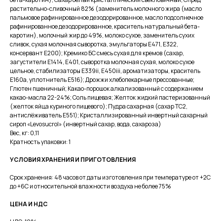
растительно-сливочный 82% (заменитель молочного жира (масло
пальмовое рафинированное дезодорированное, масло подсолнечное
Меню
рафинированное дезодорированное, краситель натуральный бета-
каротин), молочный жир до 49%, молоко сухое, заменитель сухих
Каталог
сливок, сухая молочная сыворотка, эмульгаторы Е471, Е322,
О производстве
консервант Е200); Кремико БС смесь сухая для кремов (сахар,
О компании
загустители Е1414, Е401, сыворотка молочная сухая, молоко сухое
Партнерам
цельное, стабилизаторы Е339ii, Е450iii, ароматизаторы, краситель
Вакансии
Е160а, уплотнитель Е516); Дрожжи хлебопекарные прессованные;
Доставка и оплата
Контакты
Глютен пшеничный; Какао-порошок алкализованный с содержанием
какао-масла 22-24%; Соль пищевая; Желток жидкий пастеризованный
(желток яйца куриного пищевого); Пудра сахарная (сахар ТС2,
Контакты
антислёживатель Е551); Кристаллизированный инвертный сахарный
сироп «Levosucrol» (инвертный сахар, вода, сахароза)
+7(911) 908-54-40
Вес, кг: 0,11
sales@fabrica-rf.ru
Кратность упаковки: 1
b2b@fabrica-rf.ru
УСЛОВИЯ ХРАНЕНИЯ И ПРИГОТОВЛЕНИЯ
Срок хранения: 48 часов от даты изготовления при температуре от +2С
до +6С и относительной влажности воздуха не более 75%
ЦЕНА И НДС
В каталог