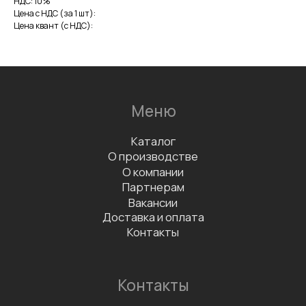
НДС: 10%
Цена с НДС (за 1 шт):
Заказать дегустацию
Цена квант (с НДС):
Написать отзыв
Данные организации
ООО «ФАБРИКА»
ИНН 7811757740
КПП 781101001
Документы
Сертификаты
Политика конфиденциальности
Согласие на обработку
персональных данных
Информационно-рекламная
рассылка