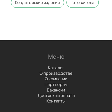
Кондитерские изделия
Готовая еда
Меню
Каталог
О производстве
О компании
Партнерам
Вакансии
Доставка и оплата
Контакты
Контакты
+7(911) 908-54-40
sales@fabrica-rf.ru
b2b@fabrica-rf.ru
В каталог